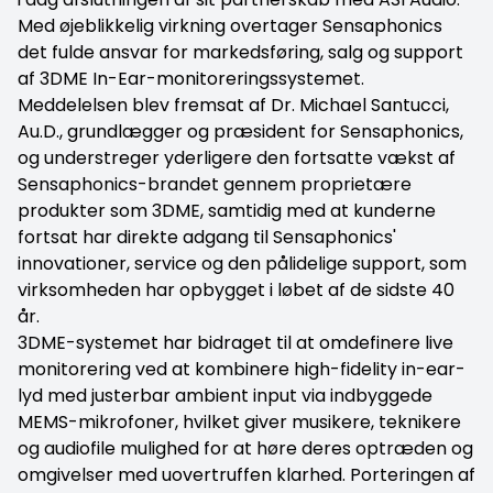
Med øjeblikkelig virkning overtager Sensaphonics
det fulde ansvar for markedsføring, salg og support
af 3DME In-Ear-monitoreringssystemet.
Meddelelsen blev fremsat af Dr. Michael Santucci,
Au.D., grundlægger og præsident for Sensaphonics,
og understreger yderligere den fortsatte vækst af
Sensaphonics-brandet gennem proprietære
produkter som 3DME, samtidig med at kunderne
fortsat har direkte adgang til Sensaphonics'
innovationer, service og den pålidelige support, som
virksomheden har opbygget i løbet af de sidste 40
år.
3DME-systemet har bidraget til at omdefinere live
monitorering ved at kombinere high-fidelity in-ear-
lyd med justerbar ambient input via indbyggede
MEMS-mikrofoner, hvilket giver musikere, teknikere
og audiofile mulighed for at høre deres optræden og
omgivelser med uovertruffen klarhed. Porteringen af