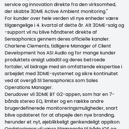
service og innovation direkte fra den virksomhed,
der skabte 3DME Active Ambient monitoring."
For kunder over hele verden vil nye enheder være
tilgængelige i 4. kvartal af dette år. Alt 3DME-salg og
-support vil nu blive håndteret direkte af
Sensaphonics gennem deres officielle kanaler.
Charlene Clements, tidligere Manager of Client
Development hos ASI Audio og for mange kunder
produktets ansigt udadtil og deres betroede
fortaler, vil bidrage med sin omfattende ekspertise i
arbejdet med 3DME-systemet og sikre kontinuitet
ved at overgå til Sensaphonics som Sales
Operations Manager.
Derudover vil 3DME BT G2-appen, som har en 7-
bånds stereo EQ, limiter og en række andre
brugerdefinerede monitoreringsmuligheder, snart
blive opdateret for at afspejle den nye branding,
herunder et nyt, øjeblikkeligt genkendeligt appikon.
Opdateringen vil være tilgængelig til både iOS og