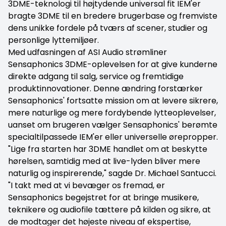
​​3DME-teknologi til højtydende universal fit IEM'er
bragte 3DME til en bredere brugerbase og fremviste
dens unikke fordele på tværs af scener, studier og
personlige lyttemiljøer.
Med udfasningen af ​​ASI Audio strømliner
Sensaphonics 3DME-oplevelsen for at give kunderne
direkte adgang til salg, service og fremtidige
produktinnovationer. Denne ændring forstærker
Sensaphonics' fortsatte mission om at levere sikrere,
mere naturlige og mere fordybende lytteoplevelser,
uanset om brugeren vælger Sensaphonics' berømte
specialtilpassede IEM'er eller universelle ørepropper.
"Lige fra starten har 3DME handlet om at beskytte
hørelsen, samtidig med at live-lyden bliver mere
naturlig og inspirerende," sagde Dr. Michael Santucci.
"I takt med at vi bevæger os fremad, er
Sensaphonics begejstret for at bringe musikere,
teknikere og audiofile tættere på kilden og sikre, at
de modtager det højeste niveau af ekspertise,