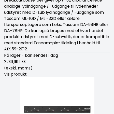
breakoutbokse, der giver op til 32 afbalancerede
analoge lydindgange / -udgange til lydenheder
udstyret med D-sub lydindgange / -udgange som
Tascam ML-16D / ML -32D eller ældre
flersporsoptagere som f.eks. Tascam DA-98HR eller
DA-78HR. De kan også bruges med ethvert andet
produkt udstyret med D-sub-stik, der er kompatible
med standard Tascam-pin-tildeling i henhold til
AES59-2012.
På lager - kan sendes i dag
2.760,00 DKK
(ekskl. moms)
Vis produkt