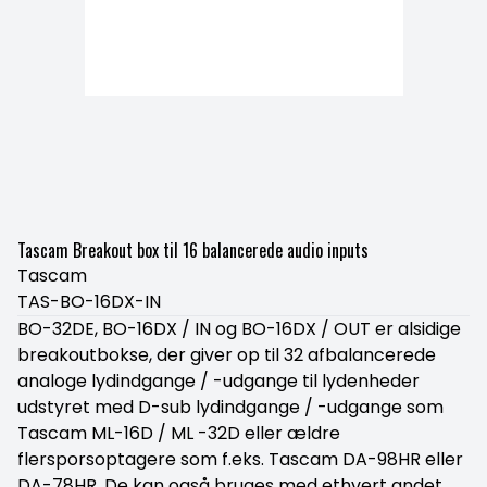
Tascam Breakout box til 16 balancerede audio inputs
Tascam
TAS-BO-16DX-IN
BO-32DE, BO-16DX / IN og BO-16DX / OUT er alsidige
breakoutbokse, der giver op til 32 afbalancerede
analoge lydindgange / -udgange til lydenheder
udstyret med D-sub lydindgange / -udgange som
Tascam ML-16D / ML -32D eller ældre
flersporsoptagere som f.eks. Tascam DA-98HR eller
DA-78HR. De kan også bruges med ethvert andet