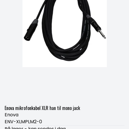
Enova mikrofonkabel XLR han til mono jack
Enova
ENV-XLMPLM2-0
På lager - kan sendes i dag