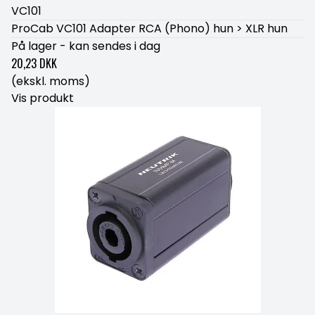
VC101
ProCab VC101 Adapter RCA (Phono) hun > XLR hun
På lager - kan sendes i dag
20,23 DKK
(ekskl. moms)
Vis produkt