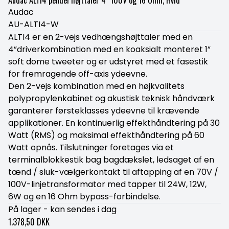
Audac ALTI4 pendel højttaler 4" 100V og 16 Ohm, Hvid
Audac
AU-ALTI4-W
ALTI4 er en 2-vejs vedhængshøjttaler med en
4”driverkombination med en koaksialt monteret 1”
soft dome tweeter og er udstyret med et fasestik
for fremragende off-axis ydeevne.
Den 2-vejs kombination med en højkvalitets
polypropylenkabinet og akustisk teknisk håndværk
garanterer førsteklasses ydeevne til krævende
applikationer. En kontinuerlig effekthåndtering på 30
Watt (RMS) og maksimal effekthåndtering på 60
Watt opnås. Tilslutninger foretages via et
terminalblokkestik bag bagdækslet, ledsaget af en
tænd / sluk-vælgerkontakt til aftapping af en 70V /
100V-linjetransformator med tapper til 24W, 12W,
6W og en 16 Ohm bypass-forbindelse.
På lager - kan sendes i dag
1.378,50 DKK