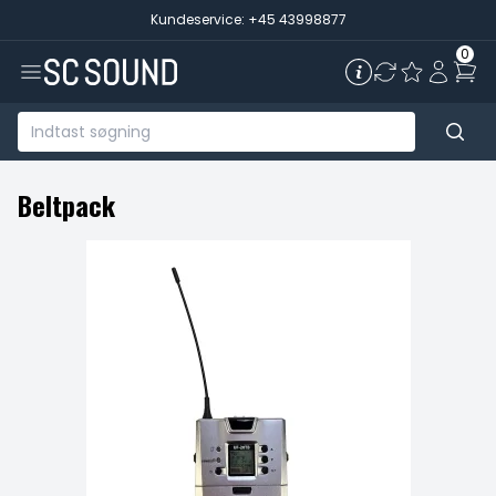
Kundeservice: +45 43998877
0
Beltpack