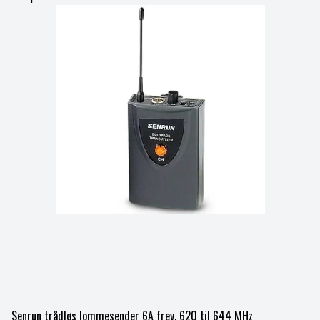
Senrun trådløs lommesender 6A frev. 620 til 644 MHz