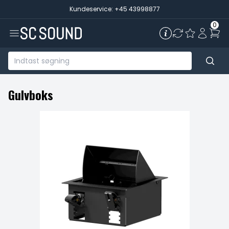
Kundeservice: +45 43998877
0
Gulvboks