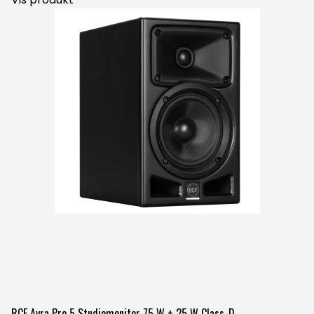
RCF Ayra Pro 5 Studiomonitor 75 W + 25 W Class-D