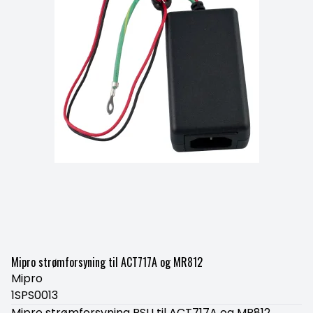
Mipro strømforsyning til ACT717A og MR812
Mipro
1SPS0013
Mipro strømforsyning PSU til ACT717A og MR812