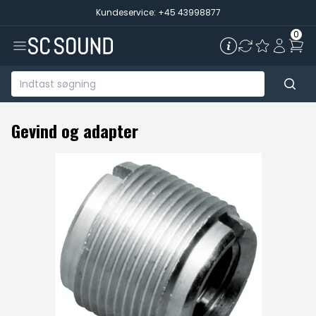
Kundeservice: +45 43998877
0
Gevind og adapter